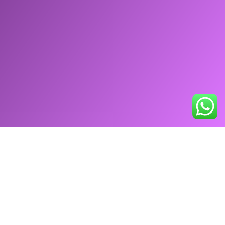
YEAP SOLUCOES TECNOLOGICAS LTDA / RECONFIGURE-$E
CNPJ: 20.555.167/0001-26
BLOG
POLITICA PRIVACIDADE
TERMOS DE USO