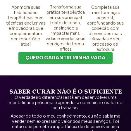
Transforma sua
Aprimora suas
Completa sua
prática terapêutica
habilidades
transformação
em sua principal
terapêuticas com
pessoal,
fonte de renda,
técnicas exclusivas
aprofundando sua
ensinando a
e inovadoras que
conexão com
impactar mais
complementam
dimensões mais
vidas e vender seus
seu repertório
elevadas e seu
serviços de forma
atual
processo de
eficaz
autocura
QUERO GARANTIR MINHA VAGA
SABER CURAR NÃO É O SUFICIENTE
O verdadeiro diferencial está em desenvolver uma
mentalidade próspera e aprender a comunicar o valor do
seu trabalho.
Apesar de todo o meu conhecimento, eu não sabia me
vender nem expressar o valor dos meus serviços. Foi
então que percebi a importância de desenvolver uma